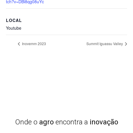
tch?v=DBi8qg08uYc
LOCAL
Youtube
Inovemm 2023
Summit Iguassu Valley
Onde o
agro
encontra a
inovação