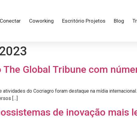
Conectar
Coworking
Escritório Projetos
Blog
T
 2023
o The Global Tribune com núme
 atividades do Cocriagro foram destaque na mídia internaciona
ersos […]
cossistemas de inovação mais l